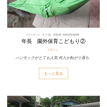
2025-06-24
オフ
投稿者:
INAGESUMIRE
年長 園外保育こどもり②
年長さん
ハンモックがとても人気 何人か転がり落ち…
もっと見る