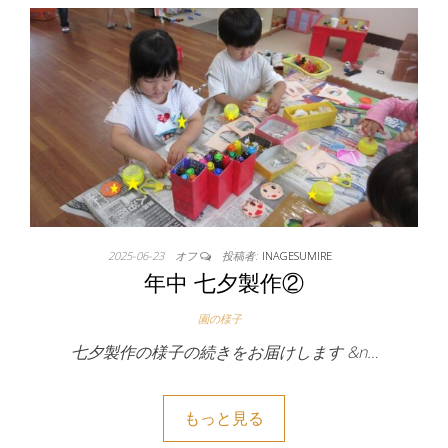
2025-06-23
オフ
投稿者:
INAGESUMIRE
年中 七夕製作②
園の様子
七夕製作の様子の続きをお届けします &n…
もっと見る