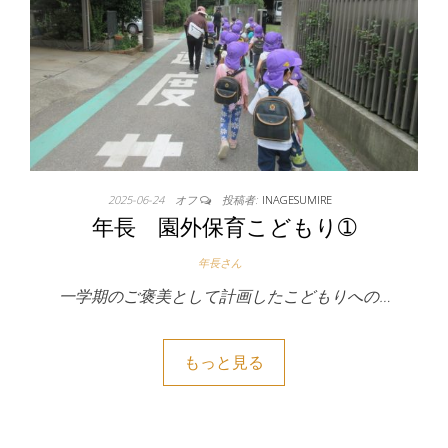
2025-06-24
オフ
投稿者:
INAGESUMIRE
年長 園外保育こどもり➀
年長さん
一学期のご褒美として計画したこどもりへの…
もっと見る