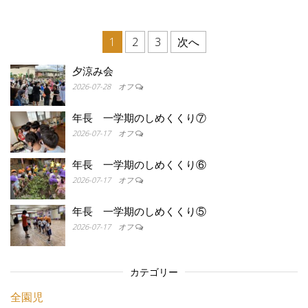
投稿ナビゲーション
1
2
3
次へ
夕涼み会
2026-07-28
オフ
年長 一学期のしめくくり⑦
2026-07-17
オフ
年長 一学期のしめくくり⑥
2026-07-17
オフ
年長 一学期のしめくくり⑤
2026-07-17
オフ
カテゴリー
全園児