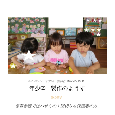
2025-06-27
オフ
投稿者:
INAGESUMIRE
年少➁ 製作のようす
園の様子
保育参観ではハサミの１回切りを保護者の方…