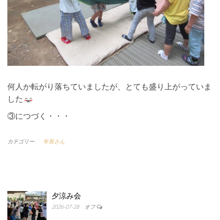
何人か転がり落ちていましたが、とても盛り上がっていま
した
③につづく・・・
カテゴリー
年長さん
夕涼み会
2026-07-28
オフ