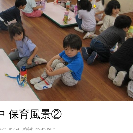
中 保育風景②
6-23
オフ
投稿者:
INAGESUMIRE