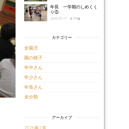
年長 一学期のしめくく
り⑤
2026-07-17
オフ
カテゴリー
全園児
園の様子
年中さん
年少さん
年長さん
未分類
アーカイブ
2026年7月