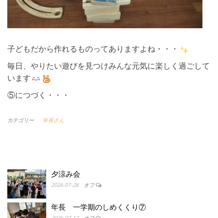
子どもだから作れるものってありますよね・・・
毎日、やりたい遊びを見つけみんな元気に楽しく過ごして
います
⑤につづく・・・
カテゴリー
年長さん
夕涼み会
2026-07-28
オフ
年長 一学期のしめくくり⑦
2026-07-17
オフ