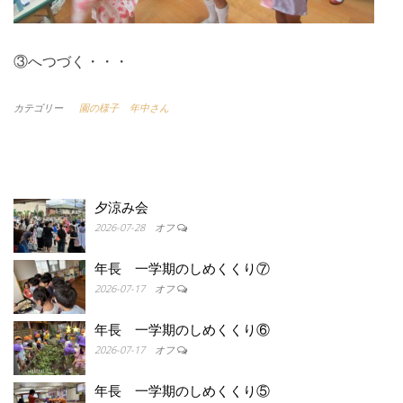
③へつづく・・・
カテゴリー
園の様子
年中さん
夕涼み会
2026-07-28
オフ
年長 一学期のしめくくり⑦
2026-07-17
オフ
年長 一学期のしめくくり⑥
2026-07-17
オフ
年長 一学期のしめくくり⑤