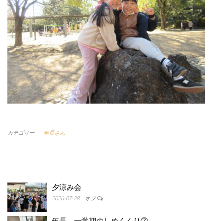
カテゴリー
年長さん
夕涼み会
2026-07-28
オフ
年長 一学期のしめくくり⑦