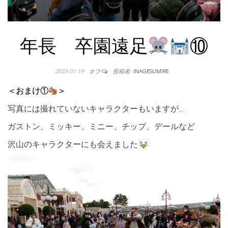
年長 卒園遠足
⑩
2023-01-19
オフ
投稿者:
INAGESUMIRE
＜おまけ①
＞
写真には撮れていないキャラクターもいますが…
ガストン、ミッキー、ミニー、チップ、デールなど
沢山のキャラクターにも会えました