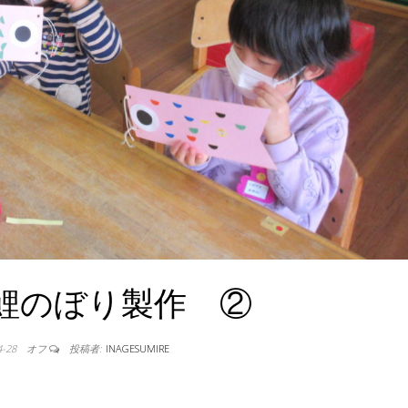
鯉のぼり製作 ②
4-28
オフ
投稿者:
INAGESUMIRE