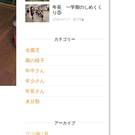
年長 一学期のしめくく
り⑤
2026-07-17
オフ
カテゴリー
全園児
園の様子
年中さん
年少さん
年長さん
未分類
アーカイブ
2026年7月