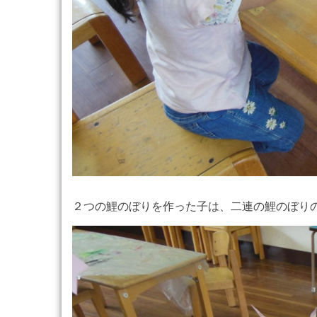
２つの鯉のぼりを作った子は、二連の鯉のぼり