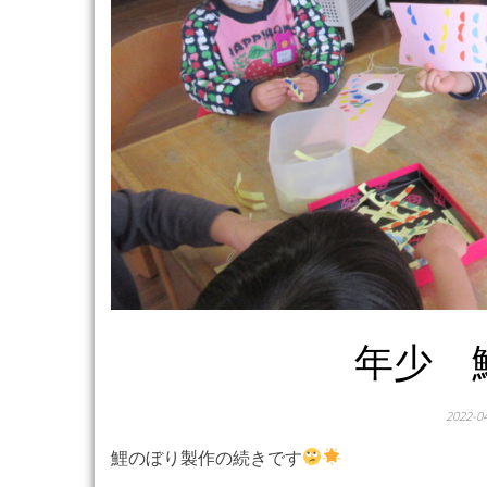
年少 
2022-0
鯉のぼり製作の続きです