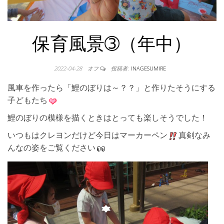
保育風景➂（年中）
2022-04-28
オフ
投稿者:
INAGESUMIRE
風車を作ったら「鯉のぼりは～？？」と作りたそうにする
子どもたち
鯉のぼりの模様を描くときはとっても楽しそうでした！
いつもはクレヨンだけど今日はマーカーペン
真剣なみ
んなの姿をご覧ください