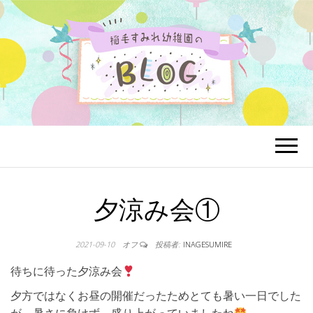
夕涼み会①
2021-09-10
オフ
投稿者:
INAGESUMIRE
待ちに待った夕涼み会
夕方ではなくお昼の開催だったためとても暑い一日でした